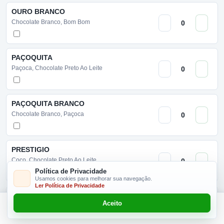
OURO BRANCO
Chocolate Branco, Bom Bom
PAÇOQUITA
Paçoca, Chocolate Preto Ao Leite
PAÇOQUITA BRANCO
Chocolate Branco, Paçoca
PRESTIGIO
Coco, Chocolate Preto Ao Leite
Política de Privacidade
Usamos cookies para melhorar sua navegação.
Ler Política de Privacidade
SONHO DE VALSA
Aceito
Chocolate Preto Ao Leite, Bom Bom
Este produto não é vendido neste dia!