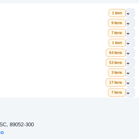
1 item
9 itens
7 itens
1 item
64 itens
53 itens
3 itens
17 itens
7 itens
 SC, 89052-300
ço