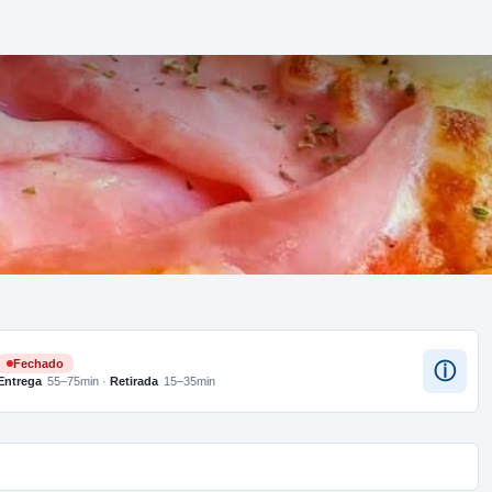
Fechado
ⓘ
Entrega
55–75min
·
Retirada
15–35min