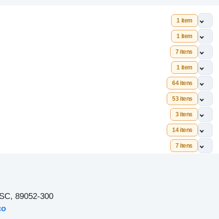
1 item
1 item
7 itens
1 item
64 itens
53 itens
3 itens
14 itens
7 itens
 SC, 89052-300
ço