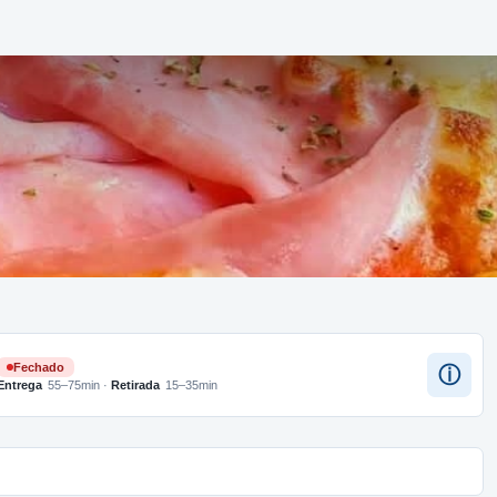
Fechado
ⓘ
Entrega
55–75min
·
Retirada
15–35min